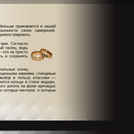
 больше приживается в нашей
ьезности своих намерений.
демонстрировать.
ами. Согласно
ый палец, ведь
 это не просто
ть и сохранять
чальных колец
агоценными камнями, глянцевые
 выбор в пользу классики —
рится кольцо в стиле модерн,
лого золота на фоне кричащих
о которых мечтали, и которые