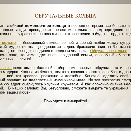
ОБРУЧАЛЬНЫЕ КОЛЬЦА
рить любимой
помолвочное кольцо
в последнее время все больше и
олодые люди преподносят невестам кольца в подтверждение сер
кольцо — украшение на всю жизнь, которое невеста будет с гордостью 
 кольцо
— бессменный символ вечной и верной любви между супруг
ской мудрости, кольцо одевается в день бракосочетания на безымянн
палец, по легенде, соединен с сердцем человека.
Обручальное кольцо
—
оего рода, талисман для вновь созданной семьи, способный оберега
бленных — вечно!
алонах
представлен большой выбор помолвочных, обручальных и вен
о модерна. Кольца из белого, желтого, красного золота, серебра, с др
— всё так красиво, роскошно и достойно. Конечно, сделать свой
ый вариант, не подвластный изменчивой моде. Но так прекрасно смот
ребро вдруг обернулось хрупким кружевом. А как спокойно сияние бе
ей… В наших салонах Вы, безусловно, сможете выбрать те украшения, 
лом вашей любви.
Приходите и выбирайте!