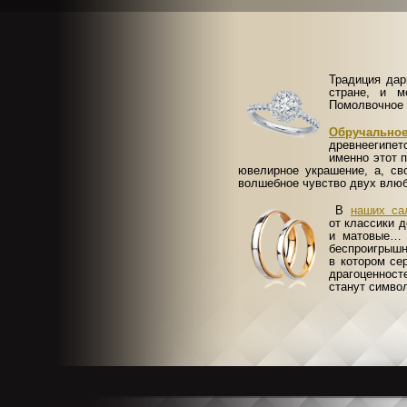
Традиция да
стране, и м
Помолвочное 
Обручальное
древнеегипет
именно этот 
ювелирное украшение, а, св
волшебное чувство двух влю
В
наших с
от классики д
и матовые… 
беспроигрышн
в котором се
драгоценност
станут симво