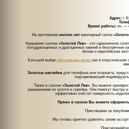
Адрес:
г. К
Теле
Время работы:
пн. — с
На протяжении
многих лет
ювелирный салон
«Золото
Украшения салона
«Золотой Лев»
- это гармоничное соче
полудрагоценных и драгоценных камней и безупречное к
белом и европейском желт
Большой выбор
обручальных колец
как в классическом с
им
Золотые наклейки
для телефона или планшета, предста
подчеркивающий индивидуальн
Также в салоне
«Золотой Лев»
Вы можете приобрес
украшениями из золота и серебра. Они помогут быстро и
эффективно очистит поверхность издели
Прямо в салоне Вы можете оформить
Приглашаем за покупка
Мы готовы приятно удивлять своим ассор
Присоединяйтес