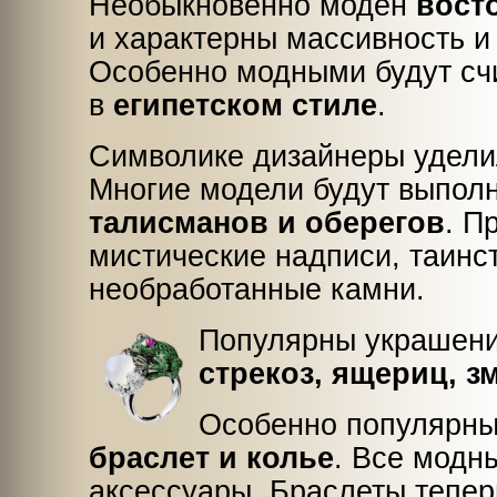
Необыкновенно моден
вост
и характерны массивность и
Особенно модными будут сч
в
египетском стиле
.
Символике дизайнеры удели
Многие модели будут выпол
талисманов и оберегов
. П
мистические надписи, таинс
необработанные камни.
Популярны украшен
стрекоз, ящериц, з
Особенно популярны
браслет и колье
. Все модн
аксессуары. Браслеты тепер