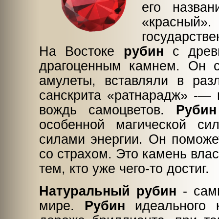
его назван
«красный»
государств
На Востоке
рубин
с древн
драгоценным камнем. Он с
амулеты, вставляли в раз
санскрита «ратнарадж» -— 
вождь самоцветов.
Рубин
особенной магической си
силами энергии. Он поможе
со страхом. Это камень влас
тем, кто уже чего-то достиг.
Натуральный рубин
- сам
мире.
Рубин
идеального к