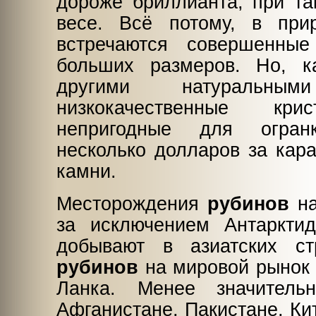
дороже бриллианта, при та
весе. Всё потому, в при
встречаются совершенн
больших размеров. Но, 
другими натуральным
низкокачественные к
непригодные для огран
несколько долларов за кара
камни.
Месторождения
рубинов
на
за исключением Антаркти
добывают в азиатских ст
рубинов
на мировой рынок 
Ланка. Менее значител
Афганистане, Пакистане, Ки