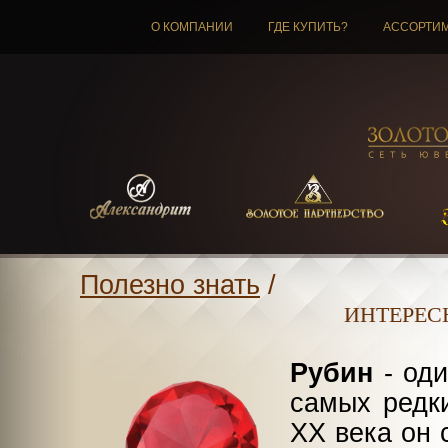
О КОМПАНИИ
ГДЕ КУПИТЬ?
АССОРТИ
Полезно знать
/
ИНТЕРЕСН
Рубин
- оди
самых редк
XX века он 