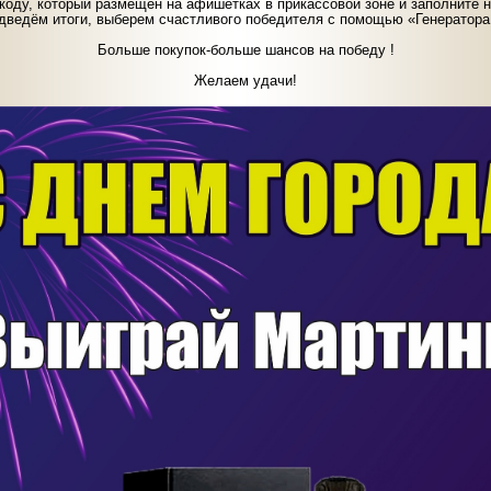
-коду, который размещен на афишетках в прикассовой зоне и заполните
одведём итоги, выберем счастливого победителя с помощью «Генератор
⠀
Больше покупок-больше шансов на победу !
⠀
Желаем удачи!