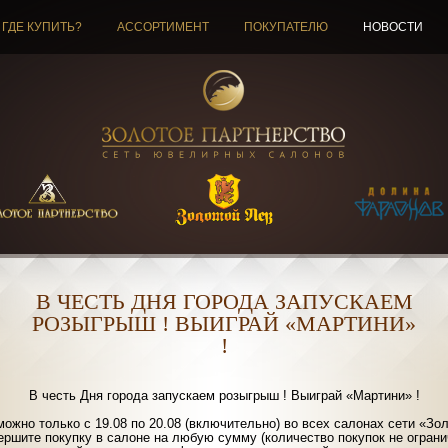
ГДЕ КУПИТЬ?
АССОРТИМЕНТ
ПОКУПАТЕЛЮ
НОВОСТИ
В ЧЕСТЬ ДНЯ ГОРОДА ЗАПУСКАЕМ
РОЗЫГРЫШ ! ВЫИГРАЙ «МАРТИНИ»
!
В честь Дня города запускаем розыгрыш !
Выиграй «Мартини» !
можно только с 19.08 по 20.08 (включительно) во всех салонах сети «Зо
ершите покупку в салоне на любую сумму (количество покупок не ограни