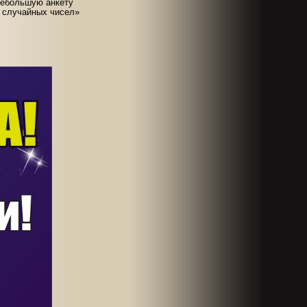
 небольшую анкету
а случайных чисел»