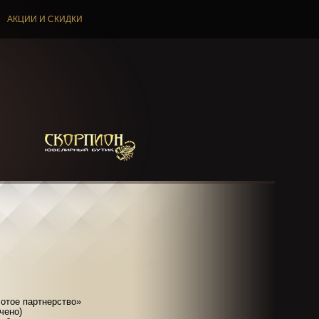
АКЦИИ И СКИДКИ
лотое партнерство»
чено)