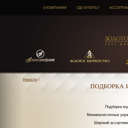
О КОМПАНИИ
ГДЕ КУПИТЬ?
АССОРТИ
Новости
/
ПОДБОРКА И
Подборка из
Минималистичные укра
Широкий ассортиме