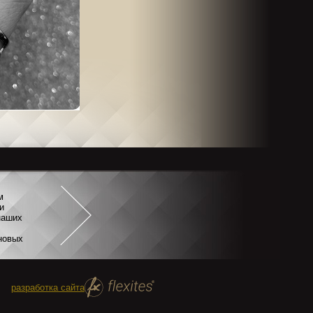
м
и
наших
новых
разработка сайта